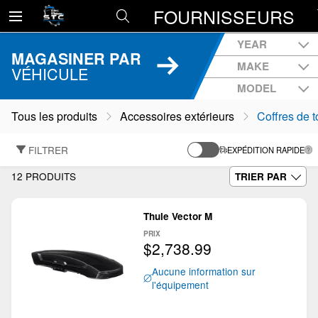
FOURNISSEURS
YEAR
MAGASINER PAR
MAKE
VÉHICULE
MODEL
Tous les produits
Accessoires extérieurs
Coffres de to
FILTRER
EXPÉDITION RAPIDE
12 PRODUITS
TRIER PAR
Thule Vector M
PRIX
$2,738.99
Aucune information sur
l'équipement