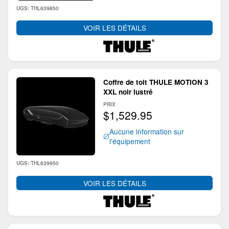
THL639850
UGS:
VOIR LES DÉTAILS
Coffre de toit THULE MOTION 3
XXL noir lustré
PRIX
$1,529.95
Aucune information sur
l'équipement
THL639950
UGS:
VOIR LES DÉTAILS