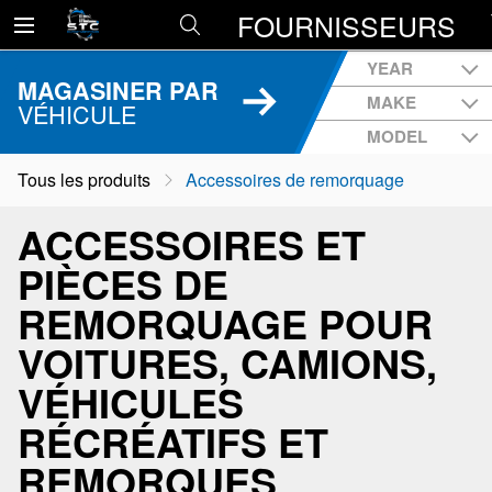
FOURNISSEURS
YEAR
MAGASINER PAR
MAKE
VÉHICULE
MODEL
Tous les produits
Accessoires de remorquage
ACCESSOIRES ET
PIÈCES DE
REMORQUAGE POUR
VOITURES, CAMIONS,
VÉHICULES
RÉCRÉATIFS ET
REMORQUES